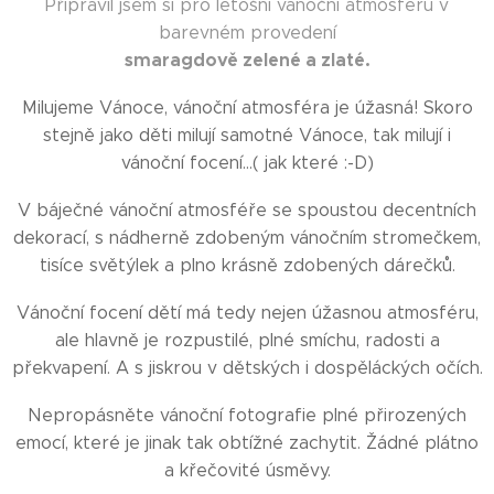
Připravil jsem si pro letošní vánoční atmosféru v
barevném provedení
smaragdově zelené
a
zlaté
.
Milujeme Vánoce, vánoční atmosféra je úžasná! Skoro
stejně jako děti milují samotné Vánoce, tak milují i
vánoční focení…( jak které :-D)
V báječné vánoční atmosféře se spoustou decentních
dekorací, s nádherně zdobeným vánočním stromečkem,
tisíce světýlek a plno krásně zdobených dárečků.
Vánoční focení dětí má tedy nejen úžasnou atmosféru,
ale hlavně je rozpustilé, plné smíchu, radosti a
překvapení. A s jiskrou v dětských i dospěláckých očích.
Nepropásněte vánoční fotografie plné přirozených
emocí, které je jinak tak obtížné zachytit. Žádné plátno
a křečovité úsměvy.