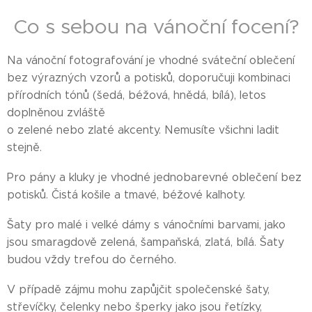
Co s sebou na vánoční focení?
Na vánoční fotografování je vhodné sváteční oblečení
bez výrazných vzorů a potisků, doporučuji kombinaci
přírodních tónů (šedá, béžová, hnědá, bílá), letos
doplněnou zvláště
o zelené nebo zlaté akcenty. Nemusíte všichni ladit
stejně.
Pro pány a kluky je vhodné jednobarevné oblečení bez
potisků. Čistá košile a tmavé, béžové kalhoty.
Šaty pro malé i velké dámy s vánočními barvami, jako
jsou smaragdově zelená, šampaňská, zlatá, bílá. Šaty
budou vždy trefou do černého.
V případě zájmu mohu zapůjčit společenské šaty,
střevíčky, čelenky nebo šperky jako jsou řetízky,